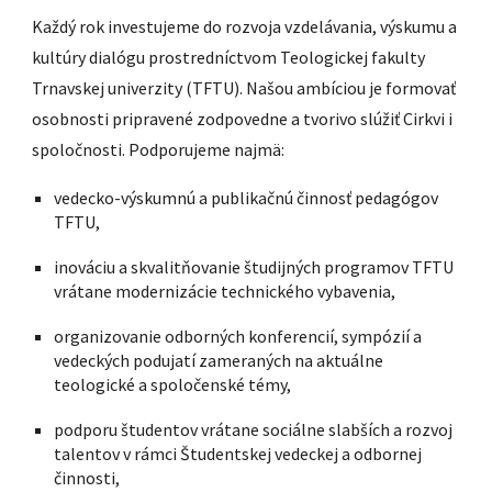
Každý rok investujeme do rozvoja vzdelávania, výskumu a
kultúry dialógu prostredníctvom Teologickej fakulty
Trnavskej univerzity (TFTU). Našou ambíciou je formovať
osobnosti pripravené zodpovedne a tvorivo slúžiť Cirkvi i
spoločnosti. Podporujeme najmä:
vedecko-výskumnú a publikačnú činnosť pedagógov
TFTU,
inováciu a skvalitňovanie študijných programov TFTU
vrátane modernizácie technického vybavenia,
organizovanie odborných konferencií, sympózií a
vedeckých podujatí zameraných na aktuálne
teologické a spoločenské témy,
podporu študentov vrátane sociálne slabších a rozvoj
talentov v rámci Študentskej vedeckej a odbornej
činnosti,