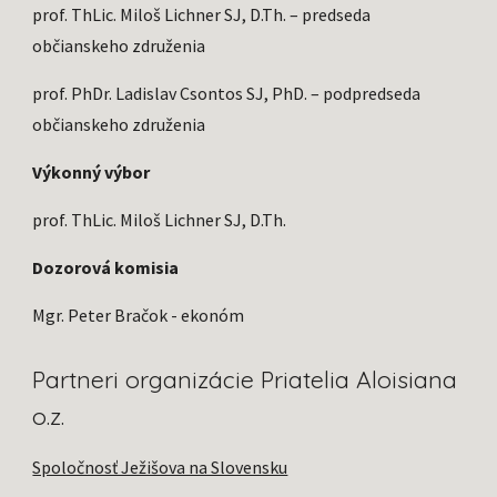
prof
. ThLic. Miloš Lichner SJ, D.Th. – predseda
občianskeho združenia
prof. PhDr. Ladislav Csontos SJ, PhD. – podpredseda
občianskeho združenia
Výkonný výbor
prof
. ThLic. Miloš Lichner SJ, D.Th.
Dozorová komisia
Mgr. Peter Bračok - ekonóm
Partneri organizácie Priatelia Aloisiana
o.z.
Spoločnosť Ježišova na Slovensku